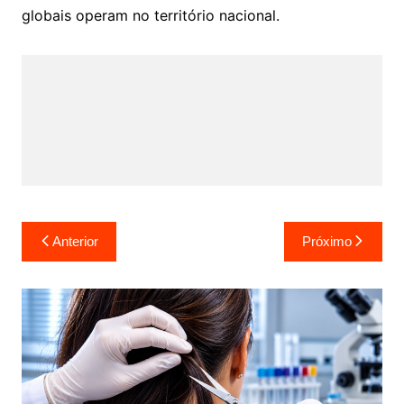
globais operam no território nacional.
Navegação
Anterior
Próximo
de
Post