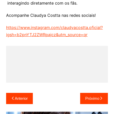
interagindo diretamente com os fãs.
Acompanhe Claudya Costta nas redes sociais!
https://www.instagram.com/claudyacostta.oficial?
igsh=b2pnYTJ2ZWRpajcz&utm_source=qr
Navegação
Anterior
Próximo
de
Post