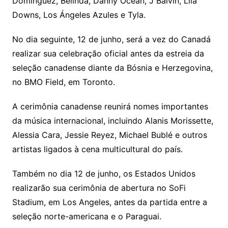
Domínguez
,
Belinda
,
Danny Ocean
,
J Balvin
,
Lila
Downs
,
Los Ángeles Azules
e
Tyla
.
No dia seguinte, 12 de junho, será a vez do Canadá
realizar sua celebração oficial antes da estreia da
seleção canadense diante da Bósnia e Herzegovina,
no
BMO Field
, em
Toronto
.
A cerimônia canadense reunirá nomes importantes
da música internacional, incluindo
Alanis Morissette
,
Alessia Cara
,
Jessie Reyez
,
Michael Bublé
e outros
artistas ligados à cena multicultural do país.
Também no dia 12 de junho, os Estados Unidos
realizarão sua cerimônia de abertura no
SoFi
Stadium
, em
Los Angeles
, antes da partida entre a
seleção norte-americana e o Paraguai.