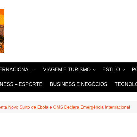
TERNACIONAL
VIAGEM E TURISMO
ESTILO
P
TÍCIA
TURISMO
MODA E BELE
F
TNESS – ESPORTE
BUSINESS E NEGÓCIOS
TECNOL
SIGN e ARQUITETURA
NOIVAS e DE
FASHION
renta Novo Surto de Ebola e OMS Declara Emergência Internacional