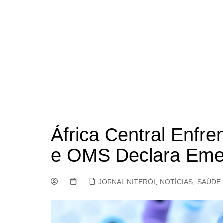
África Central Enfr
e OMS Declara Emer
JORNAL NITERÓI
,
NOTÍCIAS
,
SAÚDE 