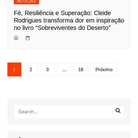
NOTÍCIAS
Fé, Resiliência e Superação: Cleide
Rodrigues transforma dor em inspiração
no livro “Sobreviventes do Deserto”
Navegação
1
2
3
…
18
Próximo
por
posts