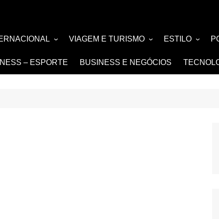
TERNACIONAL
VIAGEM E TURISMO
ESTILO
P
TÍCIA
TURISMO
MODA E BELE
F
TNESS – ESPORTE
BUSINESS E NEGÓCIOS
TECNOL
SIGN e ARQUITETURA
NOIVAS e DE
FASHION