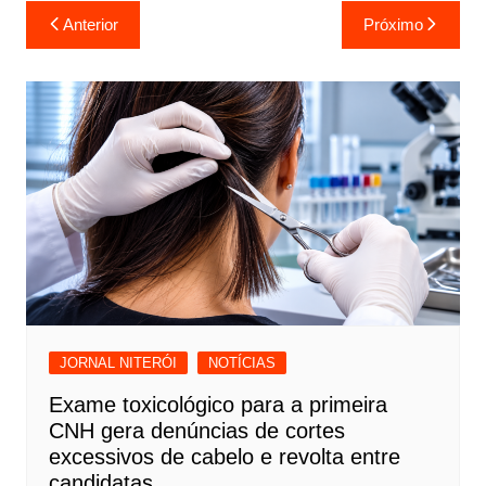
Navegação
Anterior
Próximo
de
Post
JORNAL NITERÓI
NOTÍCIAS
Exame toxicológico para a primeira
CNH gera denúncias de cortes
excessivos de cabelo e revolta entre
candidatas