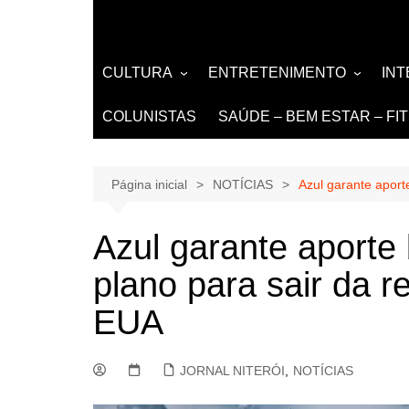
CULTURA
ENTRETENIMENTO
IN
LITERATURA
MÚSICA
NO
COLUNISTAS
SAÚDE – BEM ESTAR – FI
LIVROS
EVENTOS E SHOWS
DE
TEATRO TV CINEMA
Página inicial
NOTÍCIAS
Azul garante aport
INTERNET
Azul garante aporte 
plano para sair da r
EUA
JORNAL NITERÓI
,
NOTÍCIAS