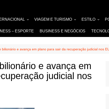
TERNACIONAL
VIAGEM E TURISMO
ESTILO
P
TÍCIA
TURISMO
MODA E BELE
F
TNESS – ESPORTE
BUSINESS E NEGÓCIOS
TECNOL
SIGN e ARQUITETURA
NOIVAS e DE
FASHION
e bilionário e avança em plano para sair da recuperação judicial nos E
bilionário e avança em
ecuperação judicial nos