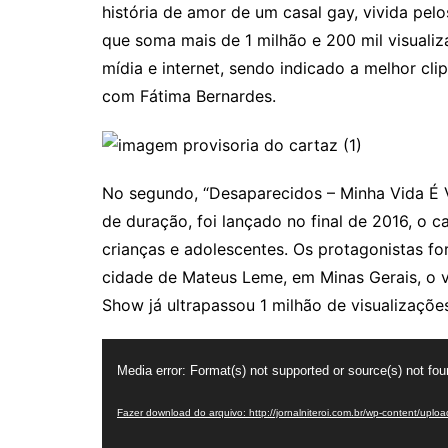
história de amor de um casal gay, vivida pelo
que soma mais de 1 milhão e 200 mil visuali
mídia e internet, sendo indicado a melhor c
com Fátima Bernardes.
No segundo, “Desaparecidos – Minha Vida É 
de duração, foi lançado no final de 2016, o
crianças e adolescentes. Os protagonistas f
cidade de Mateus Leme, em Minas Gerais, o v
Show já ultrapassou 1 milhão de visualizaçõe
Tocador
Media error: Format(s) not supported or source(s) not fo
de
vídeo
Fazer download do arquivo: http://jornalniteroi.com.br/wp-content/up