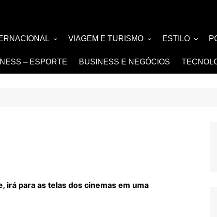
TERNACIONAL
VIAGEM E TURISMO
ESTILO
P
TÍCIA
TURISMO
MODA E BELE
F
TNESS – ESPORTE
BUSINESS E NEGÓCIOS
TECNOL
SIGN e ARQUITETURA
NOIVAS e DE
FASHION
e, irá para as telas dos cinemas em uma