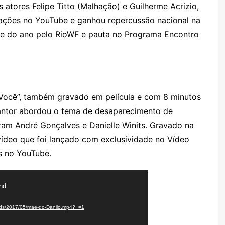
s atores Felipe Titto (Malhação) e Guilherme Acrizio,
zações no YouTube e ganhou repercussão nacional na
lipe do ano pelo RioWF e pauta no Programa Encontro
Você”, também gravado em película e com 8 minutos
 cantor abordou o tema de desaparecimento de
oram André Gonçalves e Danielle Winits. Gravado na
ídeo que foi lançado com exclusividade no Vídeo
s no YouTube.
und
loads/2017/05/mae-do-Danilo.mp4?_=1