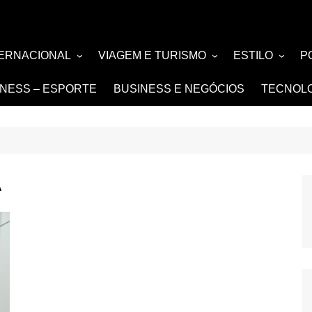
TERNACIONAL
VIAGEM E TURISMO
ESTILO
P
TÍCIA
TURISMO
MODA E BELE
F
TNESS – ESPORTE
BUSINESS E NEGÓCIOS
TECNOL
SIGN e ARQUITETURA
NOIVAS e DE
FASHION
A