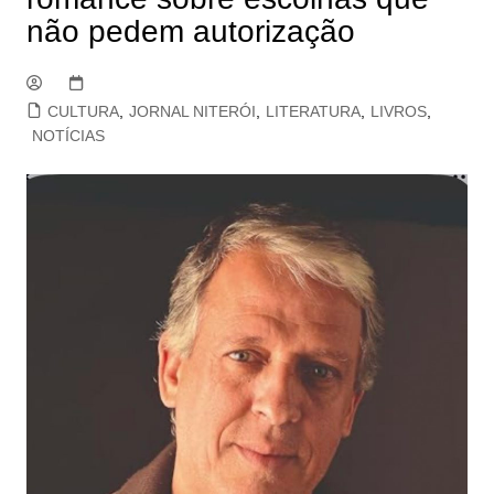
não pedem autorização
CULTURA
,
JORNAL NITERÓI
,
LITERATURA
,
LIVROS
,
NOTÍCIAS