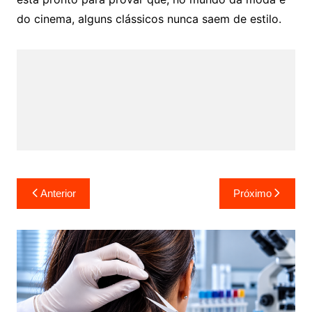
do cinema, alguns clássicos nunca saem de estilo.
Navegação
Anterior
Próximo
de
Post