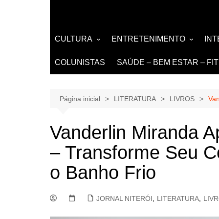
CULTURA
ENTRETENIMENTO
IN
LITERATURA
MÚSICA
NO
COLUNISTAS
SAÚDE – BEM ESTAR – FI
LIVROS
EVENTOS E SHOWS
DE
TEATRO TV CINEMA
Página inicial
LITERATURA
LIVROS
Van
INTERNET
Vanderlin Miranda A
– Transforme Seu C
o Banho Frio
JORNAL NITERÓI
,
LITERATURA
,
LIV