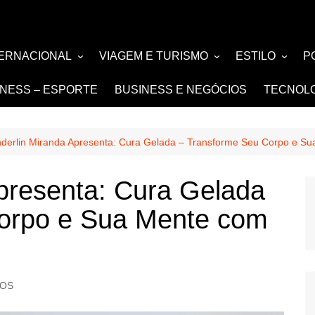
TERNACIONAL
VIAGEM E TURISMO
ESTILO
P
TÍCIA
TURISMO
MODA E BELE
F
TNESS – ESPORTE
BUSINESS E NEGÓCIOS
TECNOL
SIGN e ARQUITETURA
NOIVAS e DE
FASHION
derlin Miranda Apresenta: Cura Gelada – Transforme Seu Corpo e Su
presenta: Cura Gelada
orpo e Sua Mente com
ROS