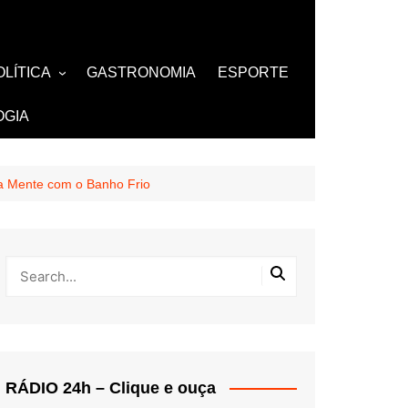
OLÍTICA
GASTRONOMIA
ESPORTE
ZA
AMOSOS
TV
OGIA
BUTANTES
a Mente com o Banho Frio
RÁDIO 24h – Clique e ouça