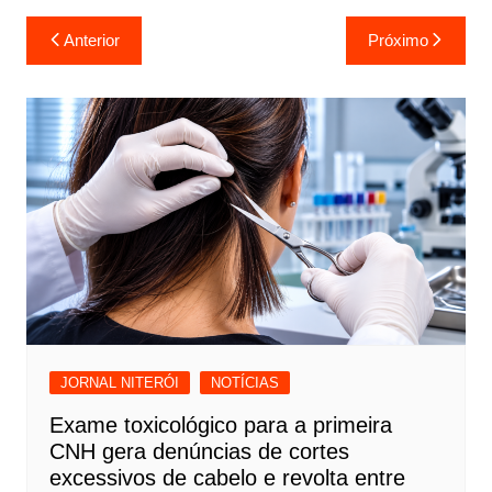
Navegação
Anterior
Próximo
de
Post
JORNAL NITERÓI
NOTÍCIAS
Exame toxicológico para a primeira
CNH gera denúncias de cortes
excessivos de cabelo e revolta entre