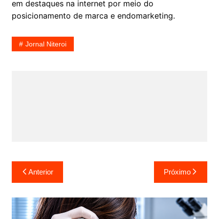
em destaques na internet por meio do
posicionamento de marca e endomarketing.
Jornal Niteroi
Navegação
Anterior
Próximo
de
Post