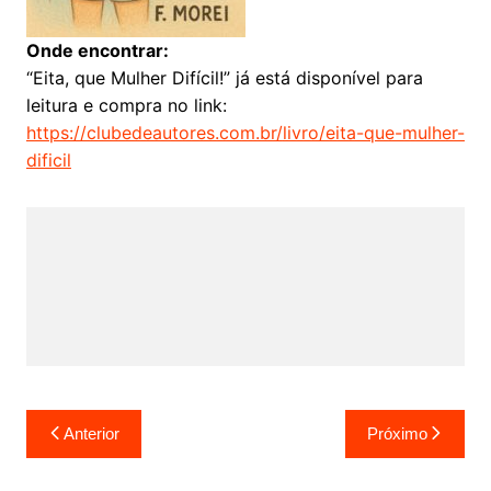
Onde encontrar:
“Eita, que Mulher Difícil!” já está disponível para
leitura e compra no link:
https://clubedeautores.com.br/
livro/eita-que-mulher-
dificil
Navegação
Anterior
Próximo
de