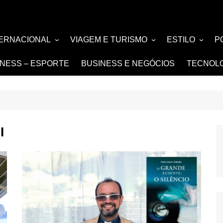
TERNACIONAL
VIAGEM E TURISMO
ESTILO
P
TÍCIA
TURISMO
MODA E BELE
F
TNESS – ESPORTE
BUSINESS E NEGÓCIOS
TECNOL
SIGN e ARQUITETURA
NOIVAS e DE
FASHION
I