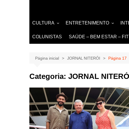
CULTURA
ENTRETENIMENTO
IN
LITERATURA
MÚSICA
NO
COLUNISTAS
SAÚDE – BEM ESTAR – FI
LIVROS
EVENTOS E SHOWS
DE
TEATRO TV CINEMA
Página inicial
JORNAL NITERÓI
Página 17
INTERNET
Categoria:
JORNAL NITERÓ