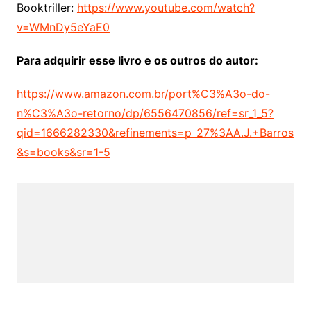
Booktriller:
https://www.youtube.com/watch?
v=WMnDy5eYaE0
Para adquirir esse livro e os outros do autor:
https://www.amazon.com.br/port%C3%A3o-do-
n%C3%A3o-retorno/dp/6556470856/ref=sr_1_5?
qid=1666282330&refinements=p_27%3AA.J.+Barros
&s=books&sr=1-5