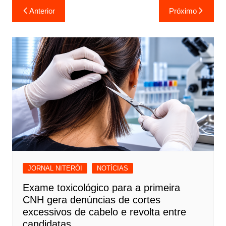
Navegação
Anterior
Próximo
de
Post
JORNAL NITERÓI
NOTÍCIAS
Exame toxicológico para a primeira
CNH gera denúncias de cortes
excessivos de cabelo e revolta entre
candidatas