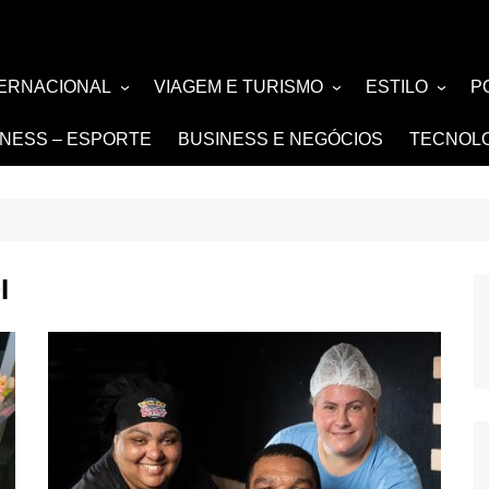
TERNACIONAL
VIAGEM E TURISMO
ESTILO
P
TÍCIA
TURISMO
MODA E BELE
F
TNESS – ESPORTE
BUSINESS E NEGÓCIOS
TECNOL
SIGN e ARQUITETURA
NOIVAS e DE
FASHION
I