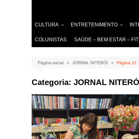
CULTURA
ENTRETENIMENTO
IN
LITERATURA
MÚSICA
NO
COLUNISTAS
SAÚDE – BEM ESTAR – FI
LIVROS
EVENTOS E SHOWS
DE
TEATRO TV CINEMA
Página inicial
JORNAL NITERÓI
Página 12
INTERNET
Categoria:
JORNAL NITERÓ