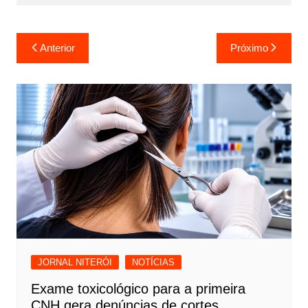
Navegação
Anterior
Próximo
de
Post
JORNAL NITERÓI
NOTÍCIAS
Exame toxicológico para a primeira
CNH gera denúncias de cortes