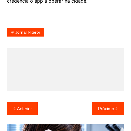
credencia o app a operar na cidade.
Jornal Niteroi
Navegação
Anterior
Próximo
de
Post