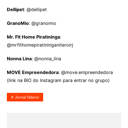
Dellipet
: @dellipet
GranoMio
: @granomio
Mr. Fit Home Piratininga
:
@mrfithomepiratininganiteroirj
Nonna Lina
: @nonna_lina
MOVE Empreendedora
: @move.empreendedora
(link na BIO do Instagram para entrar no grupo)
Jornal Niteroi