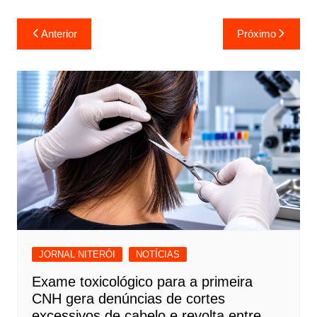
Navegação
Anterior
Próximo
de
Post
JORNAL NITERÓI
NOTÍCIAS
Exame toxicológico para a primeira
CNH gera denúncias de cortes
excessivos de cabelo e revolta entre