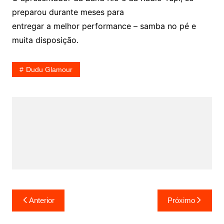
preparou durante meses para
entregar a melhor performance – samba no pé e
muita disposição.
Dudu Glamour
Navegação
Anterior
Próximo
de