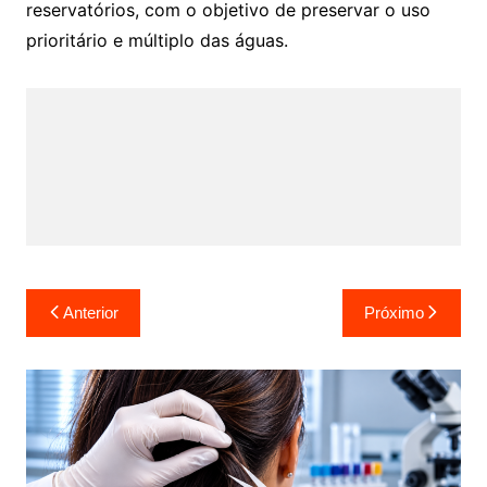
reservatórios, com o objetivo de preservar o uso
prioritário e múltiplo das águas.
Navegação
Anterior
Próximo
de
Post