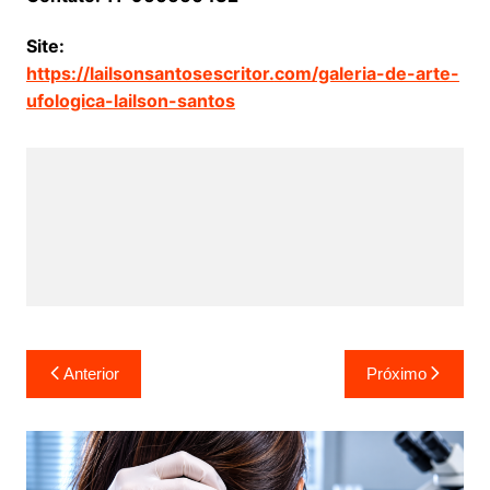
Site:
https://lailsonsantosescritor.
com/galeria-de-arte-
ufologica-
lailson-santos
Navegação
Anterior
Próximo
de
Post