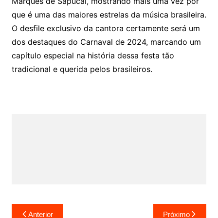
Marquês de Sapucaí, mostrando mais uma vez por
que é uma das maiores estrelas da música brasileira.
O desfile exclusivo da cantora certamente será um
dos destaques do Carnaval de 2024, marcando um
capítulo especial na história dessa festa tão
tradicional e querida pelos brasileiros.
Navegação
Anterior
Próximo