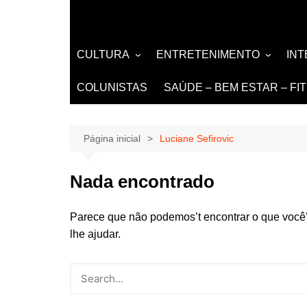
CULTURA
ENTRETENIMENTO
IN
LITERATURA
MÚSICA
NO
COLUNISTAS
SAÚDE – BEM ESTAR – FI
LIVROS
EVENTOS E SHOWS
DE
TEATRO TV CINEMA
Página inicial
Luciane Sefirovic
INTERNET
Nada encontrado
Parece que não podemos’t encontrar o que você
lhe ajudar.