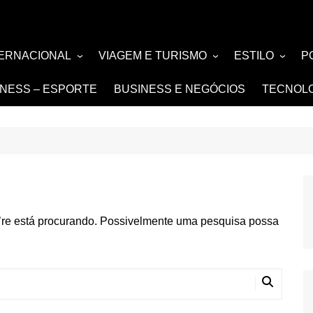
TERNACIONAL
VIAGEM E TURISMO
ESTILO
P
TÍCIA
TURISMO
MODA E BELE
F
TNESS – ESPORTE
BUSINESS E NEGÓCIOS
TECNOL
SIGN e ARQUITETURA
NOIVAS e DE
FASHION
’re está procurando. Possivelmente uma pesquisa possa