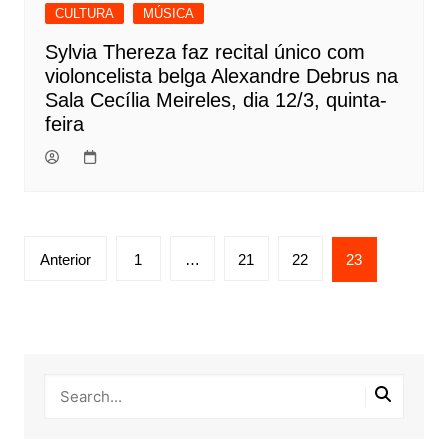
CULTURA
MÚSICA
Sylvia Thereza faz recital único com
violoncelista belga Alexandre Debrus na
Sala Cecília Meireles, dia 12/3, quinta-
feira
Navegação
Anterior
1
…
21
22
23
por
posts