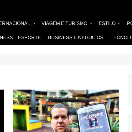
TERNACIONAL
VIAGEM E TURISMO
ESTILO
P
TÍCIA
TURISMO
MODA E BELE
F
TNESS – ESPORTE
BUSINESS E NEGÓCIOS
TECNOL
SIGN e ARQUITETURA
NOIVAS e DE
FASHION