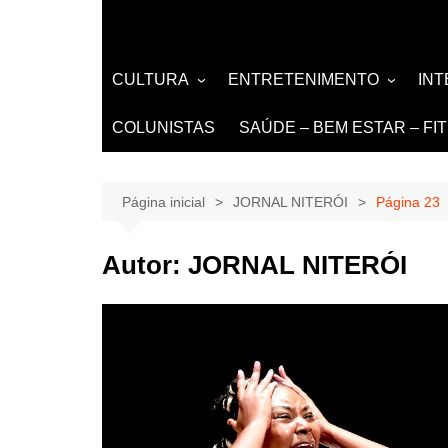
CULTURA
ENTRETENIMENTO
IN
LITERATURA
MÚSICA
NO
COLUNISTAS
SAÚDE – BEM ESTAR – FI
LIVROS
EVENTOS E SHOWS
DE
TEATRO TV CINEMA
Página inicial
JORNAL NITERÓI
Página 23
INTERNET
Autor:
JORNAL NITERÓI