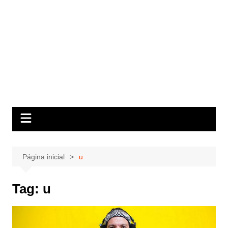
Página inicial
u
Tag:
u