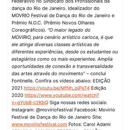
Federativo no Sindicato dos Profissionais da
dança do Rio de Janeiro. Idealizador do
MOVRIO Festival de Dança do Rio de Janeiro e
Prêmio N.O.C. (Prêmio Novos Olhares
Coreográficos).
“O maior legado do
MOVIRIO, para cenário artístico carioca, é que
ele atinge diversas classes artísticas de
diferentes experiências, desde os estudantes ou
estagiários como os mais experientes. Amplia
oportunidades de conexão e transversalidade
das artes através do movi
mento” – conclui
Fontinelle. Confira os vídeos abaixo: EDIÇÃO
2021
https://youtu.be/MfNh_piPeT4
Edição
2020
https://www.youtube.com/watch?
v=gYcbB-c2KbQ
Siga nossas redes sociais:
Instagram: @moviriofestival Facebook: Movirio
Festival de Dança do Rio de Janeiro Site:
www.moviriofestival.com
Fotos: Carol Adami