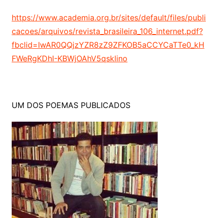
https://www.academia.org.br/sites/default/files/publi
cacoes/arquivos/revista_brasileira_106_internet.pdf?
fbclid=IwAR0QQjzYZR8zZ9ZFKOB5aCCYCaTTe0_kH
FWeRgKDhI-KBWjOAhV5qsklino
UM DOS POEMAS PUBLICADOS