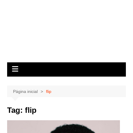
Página inicial
flip
Tag:
flip