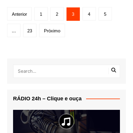
Navegação
Anterior
1
2
3
4
5
por
posts
…
23
Próximo
RÁDIO 24h – Clique e ouça