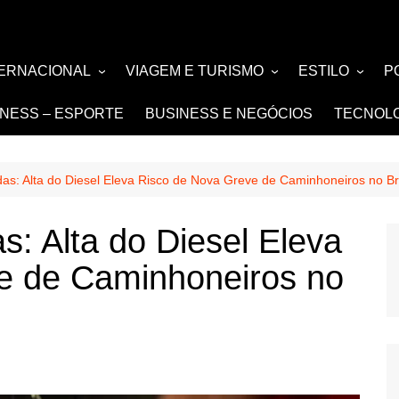
TERNACIONAL
VIAGEM E TURISMO
ESTILO
P
TÍCIA
TURISMO
MODA E BELE
F
TNESS – ESPORTE
BUSINESS E NEGÓCIOS
TECNOL
SIGN e ARQUITETURA
NOIVAS e DE
FASHION
as: Alta do Diesel Eleva Risco de Nova Greve de Caminhoneiros no Br
s: Alta do Diesel Eleva
e de Caminhoneiros no