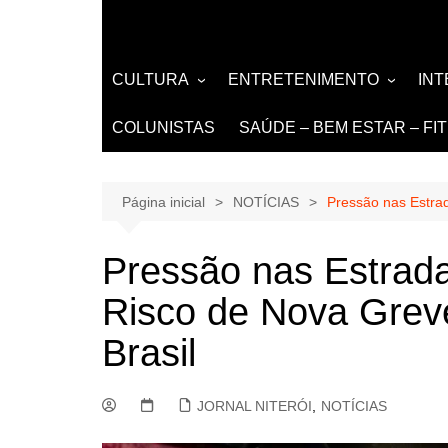
CULTURA
ENTRETENIMENTO
IN
LITERATURA
MÚSICA
NO
COLUNISTAS
SAÚDE – BEM ESTAR – FI
LIVROS
EVENTOS E SHOWS
DE
TEATRO TV CINEMA
Página inicial
NOTÍCIAS
Pressão nas Estrad
INTERNET
Pressão nas Estrada
Risco de Nova Grev
Brasil
JORNAL NITERÓI
,
NOTÍCIAS