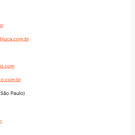
br
tijuca.com.br
is.com
nto.com.br
 São Paulo)
m