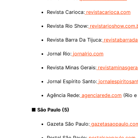
Revista Carioca:
revistacarioca.com
Revista Rio Show:
revistarioshow.com.
Revista Barra Da Tijuca:
revistabarrada
Jornal Rio:
jornalrio.com
Revista Minas Gerais:
revistaminasgera
Jornal Espírito Santo:
jornalespiritosa
Agência Rede:
agenciarede.com
(Rio e
■ São Paulo (5)
Gazeta São Paulo:
gazetasaopaulo.co
Portal São Paulo:
portalsaopaulo.com