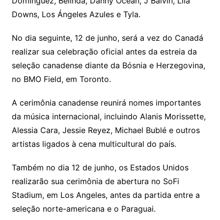
Domínguez
,
Belinda
,
Danny Ocean
,
J Balvin
,
Lila
Downs
,
Los Ángeles Azules
e
Tyla
.
No dia seguinte, 12 de junho, será a vez do Canadá
realizar sua celebração oficial antes da estreia da
seleção canadense diante da Bósnia e Herzegovina,
no
BMO Field
, em
Toronto
.
A cerimônia canadense reunirá nomes importantes
da música internacional, incluindo
Alanis Morissette
,
Alessia Cara
,
Jessie Reyez
,
Michael Bublé
e outros
artistas ligados à cena multicultural do país.
Também no dia 12 de junho, os Estados Unidos
realizarão sua cerimônia de abertura no
SoFi
Stadium
, em
Los Angeles
, antes da partida entre a
seleção norte-americana e o Paraguai.