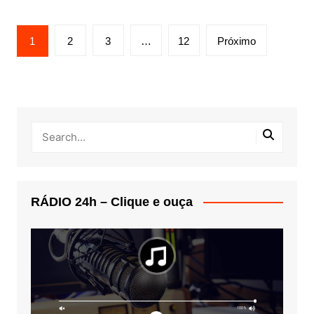
Navegação
1
2
3
…
12
Próximo
por
posts
RÁDIO 24h – Clique e ouça