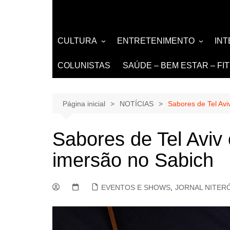
CULTURA
ENTRETENIMENTO
IN
LITERATURA
MÚSICA
NO
COLUNISTAS
SAÚDE – BEM ESTAR – FI
LIVROS
EVENTOS E SHOWS
DE
TEATRO TV CINEMA
Página inicial
NOTÍCIAS
Sabores de Tel Avi
INTERNET
Sabores de Tel Aviv
imersão no Sabich
EVENTOS E SHOWS
,
JORNAL NITERÓ