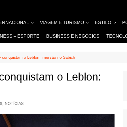
TERNACIONAL
VIAGEM E TURISMO
ESTILO
P
TÍCIA
TURISMO
MODA E BELE
F
TNESS – ESPORTE
BUSINESS E NEGÓCIOS
TECNOL
SIGN e ARQUITETURA
NOIVAS e DE
FASHION
v conquistam o Leblon: imersão no Sabich
 conquistam o Leblon:
I
,
NOTÍCIAS