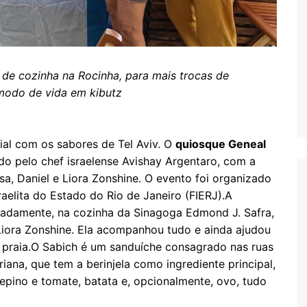
 de cozinha na Rocinha, para mais trocas de
o modo de vida em kibutz
ial com os sabores de Tel Aviv. O
quiosque Geneal
do pelo chef israelense Avishay Argentaro, com a
a, Daniel e Liora Zonshine. O evento foi organizado
raelita do Estado do Rio de Janeiro (FIERJ).A
ipadamente, na cozinha da Sinagoga Edmond J. Safra,
Liora Zonshine. Ela acompanhou tudo e ainda ajudou
a praia.O Sabich é um sanduíche consagrado nas ruas
ariana, que tem a berinjela como ingrediente principal,
pino e tomate, batata e, opcionalmente, ovo, tudo