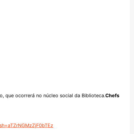
, que ocorrerá no núcleo social da Biblioteca.
Chefs
gsh=
aTZrNGMzZjF0bTEz