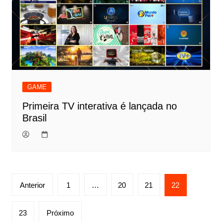
GAME
Primeira TV interativa é lançada no
Brasil
Navegação
Anterior
1
…
20
21
22
por
posts
23
Próximo